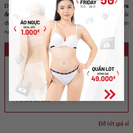
Đồ lót giá sỉ là đơn vị chuyên cung cấp
sỉ áo bra
ống
tại TP Hồ Chí Minh và toàn quốc. Chúng tôi
đưa ra mức giá ưu đãi, tốt nhất thị trường hiện
nay!
Tham khảo các dòng áo bra phổ biến
Áo bra ren
Áo bra tập gym
Áo bra cotton
Áo bra su đúc
Đồ lót giá sỉ