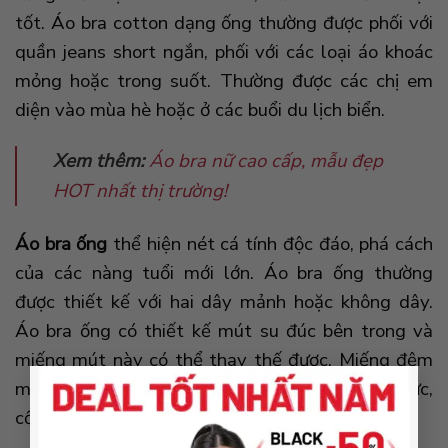
tốt.
Áo bra cotton dạng ống thường được phối với
quần jeans short ngắn, phối với các loại áo khoác
mỏng hoặc trong suốt. Thường được các chị em
diện vào mùa hè hoặc ở các buổi du lịch biển.
Xem thêm:
Áo bra nữ cao cấp, mẫu đẹp
HOT nhất thị trường!
Áo bra ống
thể hiện nét cá tính độc đáo, phá cách
của các nàng tuổi mới lớn. Áo bra ống thường
được thiết kế với hai dây mảnh hoặc không dây.
Áo bra ống có thiết kế mút su đúc bên trong và
miếng mút này có thể thay thế được. Miếng đệm
×
mút bên trong áo bra ống giúp ôm trọn phần ngực,
cố định và tôn dáng quyến rũ.