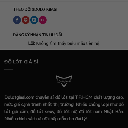
THEO DÕI #DOLOTGIASI
ĐĂNG KÝ NHẬN TIN ƯU ĐÃI
Lỗi:
Không tìm thấy biểu mẫu liên hệ.
ĐỒ LÓT GIÁ SỈ
Dolotgiasi.com chuyên sỉ đồ lót tại TP.HCM chất lượng cao,
mức giá cạnh tranh nhất thị trường! Nhiều chủng loại như đồ
lót gợi cảm, đồ lót sexy, đồ lót nữ, đồ lót nam Nhật Bản.
Nhiều chính sách ưu đãi hấp dẫn cho đại lý!