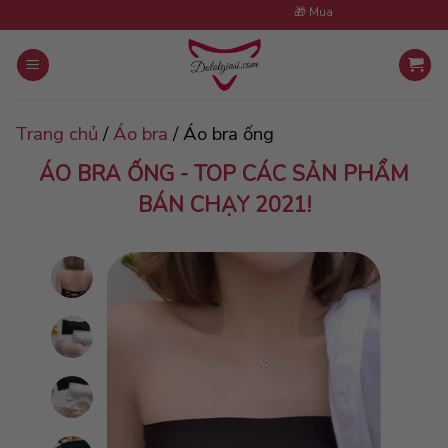
Skip
🎁 Mua 5 sản phẩm tặng 1 cùng 
to
content
Trang chủ
/
Áo bra
/
Áo bra ống
ÁO BRA ỐNG - TOP CÁC SẢN PHẨM
BÁN CHẠY 2021!