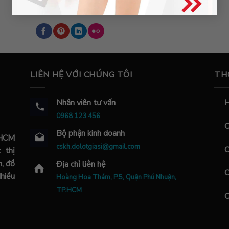
THEO DÕI #DOLOTGIASI
LIÊN HỆ VỚI CHÚNG TÔI
TH
Nhân viên tư vấn
H
0968 123 456
C
Bộ phận kinh doanh
.HCM
cskh.dolotgiasi@gmail.com
C
 thị
m, đồ
Địa chỉ liên hệ
C
Nhiều
Hoàng Hoa Thám, P.5, Quận Phú Nhuận,
TP.HCM
C