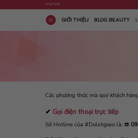
Skip
a 5 sản phẩm tặng 1 cùng loại
to
content
GIỚI THIỆU
BLOG BEAUTY
L
Các phương thức mà quý khách hàng c
✔
Gọi điện thoại trực tiếp
Số Hotline của #Dolotgiasi là: ☎️
09