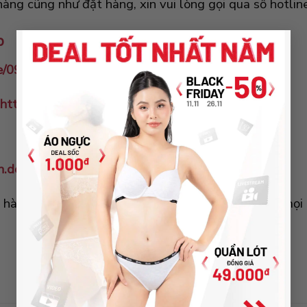
àng cũng như đặt hàng, xin vui lòng gọi qua số hotlin
×
p
me/0969845467
https://m.me/dolotgiasistore
h.dolotgiasi@gmail.com
h hàng lên hàng đầu, chúng tôi sẽ trả lời phản hồi m