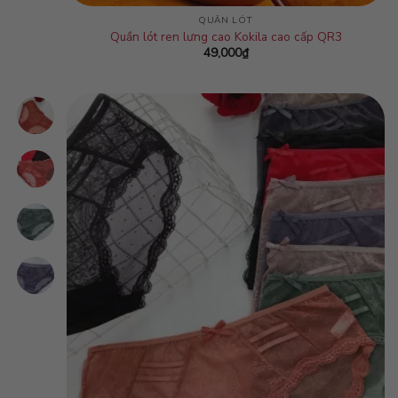
QUẦN LÓT
Quần lót ren lưng cao Kokila cao cấp QR3
49,000
₫