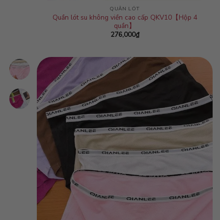
QUẦN LÓT
Quần lót su không viền cao cấp QKV10【Hộp 4
quần】
276,000
₫