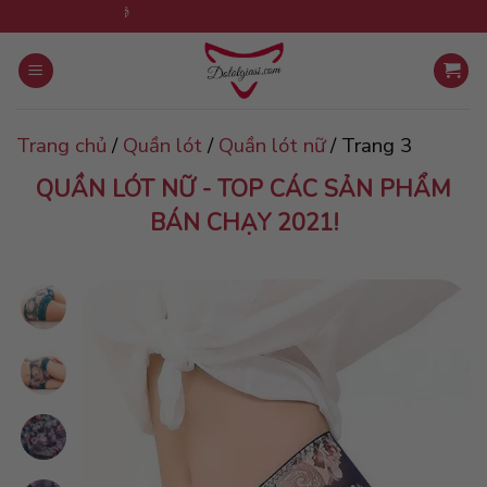
Skip
 tặng 1 cùng loại! 🎁
to
content
Trang chủ
/
Quần lót
/
Quần lót nữ
/
Trang 3
QUẦN LÓT NỮ - TOP CÁC SẢN PHẨM
BÁN CHẠY 2021!