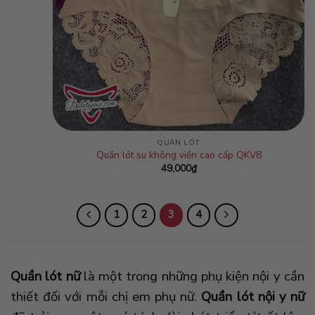
QUẦN LÓT
Quần lót su không viền cao cấp QKV8
49,000
₫
1
2
3
4
Quần lót nữ
là một trong những phụ kiện nội y cần
thiết đối với mỗi chị em phụ nữ.
Quần lót nội y nữ