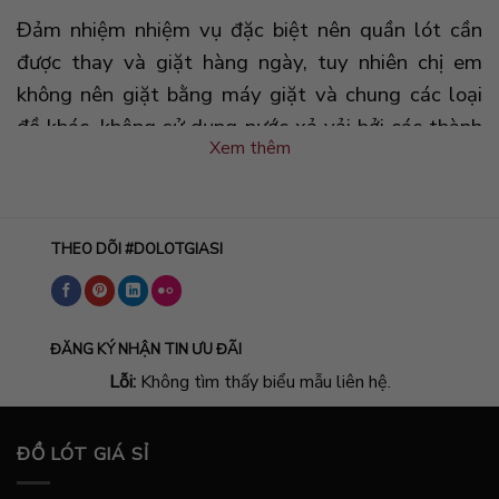
Đảm nhiệm nhiệm vụ đặc biệt nên quần lót cần
được thay và giặt hàng ngày, tuy nhiên chị em
không nên giặt bằng máy giặt và chung các loại
đồ khác, không sử dụng nước xả vải bởi các thành
Xem thêm
phần hóa chất sẽ gây ra triệu chứng ngứa, viêm
vùng kiến, lâu dài dẫn đến bệnh phụ khoa. Chị em
chúng ta còn gọi quần lót nữ với nhiều tên gọi
THEO DÕI #DOLOTGIASI
khác nhau như: quần trong nữ, quần xì líp nữ, quần
nhỏ ...
✅ Công dụng của quần lót nữ
ĐĂNG KÝ NHẬN TIN ƯU ĐÃI
Giúp bảo vệ vùng kín của nàng không bị tổn
Lỗi:
Không tìm thấy biểu mẫu liên hệ.
thương từ các trang phục bên ngoài (như dây
kéo của quần, quần jean, quần bó sát,…) hoặc vô
ĐỒ LÓT GIÁ SỈ
tình bị cọ sát mỗi khi vận động.