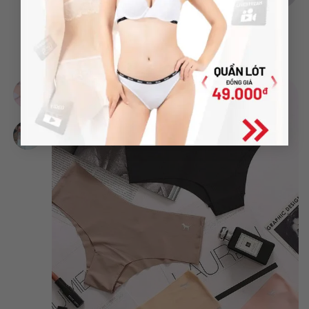
QUẦN LÓT
Quần lót su không viền cao cấp QKV4
49,000
₫