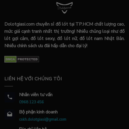
Ngoài ra quần lót còn giúp giữ cho vùng kín
luôn được khô thoáng, sạch sẽ. Đồng thời nó
còn làm giảm sự xâm nhập của những vi khuẩn
Dolotgiasi.com chuyên sỉ đồ lót tại TP.HCM chất lượng cao,
một cách hiệu quả.
mức giá cạnh tranh nhất thị trường! Nhiều chủng loại như đồ
lót gợi cảm, đồ lót sexy, đồ lót nữ, đồ lót nam Nhật Bản.
Không những thế chiếc quần lót còn giúp chị em
Nhiều chính sách ưu đãi hấp dẫn cho đại lý!
chắn kỹ lưỡng. Nàng sẽ tránh được những tình
huống lộ, hàng, hớ hênh khi mặc quần ngắn, váy
ngắn.
Mặt khác sản phẩm này còn có khả năng che đi
LIÊN HỆ VỚI CHÚNG TÔI
các khuyết điểm của vòng ba.
Nhân viên tư vấn
👉 Tổng hợp các loạt chất liệu vải của quần lót nữ
0968 123 456
Quần lót nữ chất vải cotton
Bộ phận kinh doanh
cskh.dolotgiasi@gmail.com
Trong các chất liệu dùng cho trang phục thì