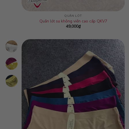
QUẦN LÓT
Quần lót su không viền cao cấp QKV7
49,000
₫