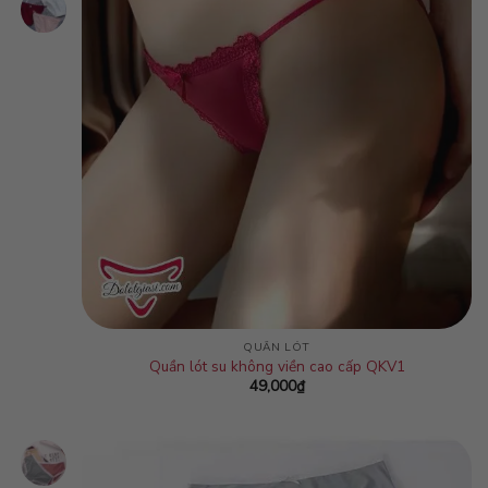
QUẦN LÓT
Quần lót su không viền cao cấp QKV1
49,000
₫