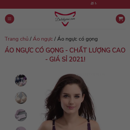
Skip
🎁 Mua 5 sản phẩm tặng 1 cù
to
content
Trang chủ
/
Áo ngực
/
Áo ngực có gọng
ÁO NGỰC CÓ GỌNG - CHẤT LƯỢNG CAO
- GIÁ SỈ 2021!