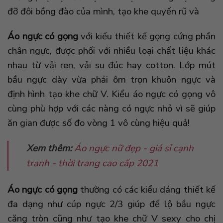
đỡ đôi bồng đào của mình, tạo khe quyến rũ và
Áo ngực có gọng
với kiểu thiết kế gọng cứng phần
chân ngực, được phối với nhiều loại chất liệu khác
nhau từ vải ren, vải su đúc hay cotton. Lớp mút
bầu ngực dày vừa phải ôm trọn khuôn ngực và
định hình tạo khe chữ V. Kiểu áo ngực có gọng vô
cùng phù hợp với các nàng có ngực nhỏ vì sẽ giúp
ăn gian được số đo vòng 1 vô cùng hiệu quả!
Xem thêm:
Áo ngực nữ đẹp - giá sỉ cạnh
tranh - thời trang cao cấp 2021
Áo ngực có gọng
thường có các kiểu dáng thiết kế
đa dạng như cúp ngực 2/3 giúp để lộ bầu ngực
căng tròn cũng như tạo khe chữ V sexy cho chị