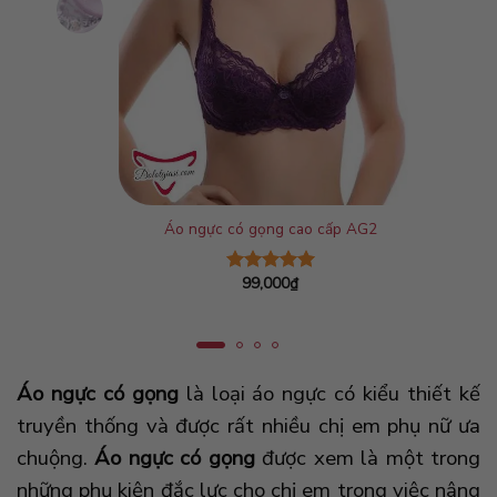
ọng
Áo ngực có gọng cao cấp AG2
99,000
₫
Được xếp
hạng
5.00
5 sao
Áo ngực có gọng
là loại áo ngực có kiểu thiết kế
truyền thống và được rất nhiều chị em phụ nữ ưa
chuộng.
Áo ngực có gọng
được xem là một trong
những phụ kiện đắc lực cho chị em trong việc nâng