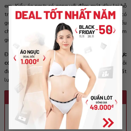
em. Kiểu áo ngực có gọng với đệm mút dày lại hỗ
×
trợ tăng kích thước vòng 1. Một số kiểu áo ngực có
gọng còn được phối với dây rút ở trước giúp điều
chỉnh được độ ôm của bầu ngực. Mang lại cảm
giác thoải mái và rộng rãi cho người mặc.
Đồ lót giá sỉ là đơn vị chuyên
cung cấp sỉ áo ngực
có gọng
TP Hồ Chí Minh
và toàn quốc. Chúng tôi
đưa ra mức giá ưu đãi, mẫu mã đa dạng và chất
lượng tốt nhất thị trường hiện nay!
Tham khảo các dòng áo ngực phổ biến
Áo ngực không gọng
Áo ngực cài trước