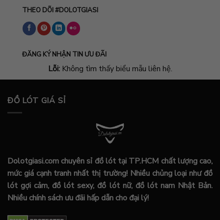
THEO DÕI #DOLOTGIASI
ĐĂNG KÝ NHẬN TIN ƯU ĐÃI
Lỗi:
Không tìm thấy biểu mẫu liên hệ.
ĐỒ LÓT GIÁ SỈ
Dolotgiasi.com chuyên sỉ đồ lót tại TP.HCM chất lượng cao,
mức giá cạnh tranh nhất thị trường! Nhiều chủng loại như đồ
lót gợi cảm, đồ lót sexy, đồ lót nữ, đồ lót nam Nhật Bản.
Nhiều chính sách ưu đãi hấp dẫn cho đại lý!