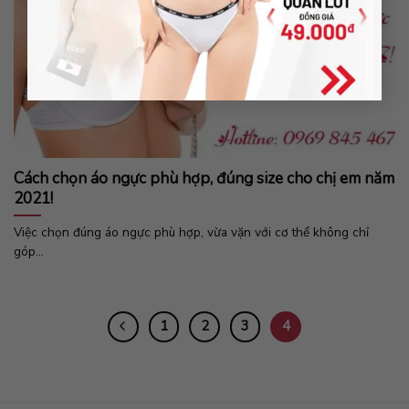
Cách chọn áo ngực phù hợp, đúng size cho chị em năm
2021!
Việc chọn đúng áo ngực phù hợp, vừa vặn với cơ thể không chỉ
góp...
1
2
3
4