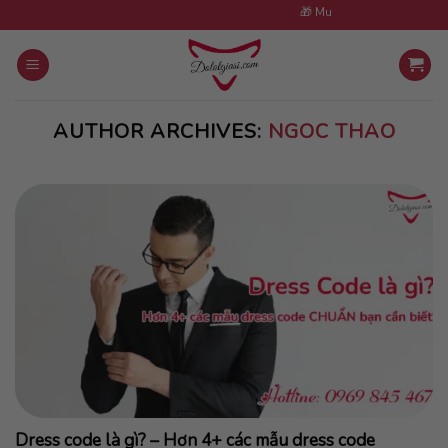
Skip
🎁 Mua 5 sản phẩm tặng 1 cùng l
to
content
AUTHOR ARCHIVES:
NGOC THAO
Dress code là gì? – Hơn 4+ các mẫu dress code