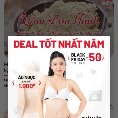
×
Mầm đậu nành – Liệu có tăng kích thước vòng 1 như
kỳ vọng?
Mầm đậu nành hay còn được gọi là mầm đậu tương là một trong
những...