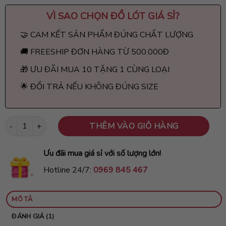
VÌ SAO CHỌN
ĐỒ LÓT GIÁ SỈ
?
🤝 CAM KẾT SẢN PHẨM ĐÚNG CHẤT LƯỢNG
🚚 FREESHIP ĐƠN HÀNG TỪ 500.000Đ
🎁 ƯU ĐÃI MUA 10 TẶNG 1 CÙNG LOẠI
🌟 ĐỔI TRẢ NẾU KHÔNG ĐÚNG SIZE
Quần lót ren không viền họa tiết hoa hồng cao cấp QR11 số lượng
THÊM VÀO GIỎ HÀNG
Ưu đãi mua giá sỉ với số lượng lớn!
Hotline 24/7:
0969 845 467
MÔ TẢ
ĐÁNH GIÁ (1)