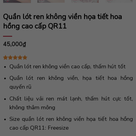
Quần lót ren không viền họa tiết hoa
hồng cao cấp QR11
45,000
₫
5.00
1
trên 5
Quần lót ren không viền cao cấp, thấm hút tốt
dựa trên
đánh giá
Quần lót ren không viền, họa tiết hoa hồng
quyến rũ
Chất liệu vải ren mát lạnh, thấm hút cực tốt,
không thâm mông
Size quần lót ren không viền họa tiết hoa hồng
cao cấp QR11: Freesize