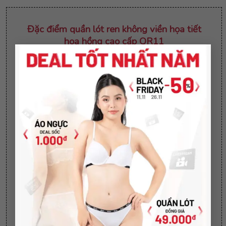
Đặc điểm
quần lót ren không viền họa tiết
hoa hồng cao cấp QR11
×
Màu sắc:
Màu đen, hồng, trắng, xanh
Mô tả:
Quần lót ren không viền thông thoáng,
chống thâm mông
Size quần:
Freesize (40kg – 65kg)
Quần lót
chất vải ren mềm mại, mặc mát lạnh
Cách vệ sinh quần lót ren không viền họa
tiết hoa hồng cao cấp QR11
Không sử dụng chất tẩy rửa làm mềm
Không giặt bằng nước nóng, không giặt sấy