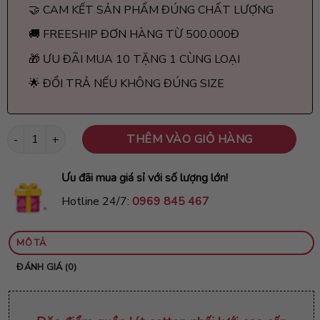
🤝 CAM KẾT SẢN PHẨM ĐÚNG CHẤT LƯỢNG
🚚 FREESHIP ĐƠN HÀNG TỪ 500.000Đ
🎁 ƯU ĐÃI MUA 10 TẶNG 1 CÙNG LOẠI
🌟 ĐỔI TRẢ NẾU KHÔNG ĐÚNG SIZE
Quần lót cotton phối lưới cao cấp QC5 số lượng
THÊM VÀO GIỎ HÀNG
Ưu đãi mua giá sỉ với số lượng lớn!
Hotline 24/7:
0969 845 467
MÔ TẢ
ĐÁNH GIÁ (0)