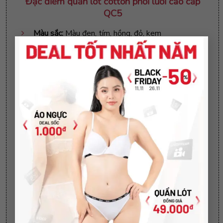
Đặc điểm
quần lót cotton phối lưới cao cấp
QC5
Màu sắc:
Màu đen, tím, hồng, đỏ, kem
×
Mô tả:
Quần lót cotton phối lưới phần trước, siêu
mỏng nhẹ
Size quần:
Freesize (40kg – 65kg)
Quần lót
cotton siêu co dãn, thoáng mát, thấm
hút mồ hôi tốt
Cách vệ sinh quần lót cotton phối lưới cao
cấp QC5
Không sử dụng chất tẩy rửa làm mềm
Không giặt bằng nước nóng, không giặt sấy
Không phơi trực tiếp dưới ánh nắng mặt trời