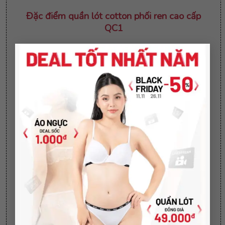
Đặc điểm
quần lót cotton phối ren cao cấp
QC1
Màu sắc:
Màu đen, xanh, hồng, đỏ, kem
×
Mô tả:
Quần lót cotton phối ren co dãn, thoáng
mát
Size quần:
Freesize (40kg – 65kg)
Quần lót
cotton viền ren mỏng nhẹ, mềm mịn và
thoải mái
Cách vệ sinh quần lót cotton phối ren cao
cấp QC1
Không sử dụng chất tẩy rửa làm mềm
Không giặt bằng nước nóng, không giặt sấy