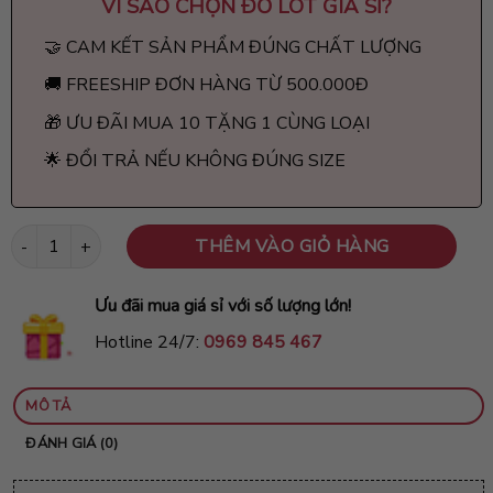
VÌ SAO CHỌN
ĐỒ LÓT GIÁ SỈ
?
🤝 CAM KẾT SẢN PHẨM ĐÚNG CHẤT LƯỢNG
🚚 FREESHIP ĐƠN HÀNG TỪ 500.000Đ
🎁 ƯU ĐÃI MUA 10 TẶNG 1 CÙNG LOẠI
🌟 ĐỔI TRẢ NẾU KHÔNG ĐÚNG SIZE
Quần lót cotton phối ren cao cấp QC1 số lượng
THÊM VÀO GIỎ HÀNG
Ưu đãi mua giá sỉ với số lượng lớn!
Hotline 24/7:
0969 845 467
MÔ TẢ
ĐÁNH GIÁ (0)