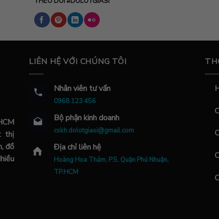
THEO DÕI #DOLOTGIASI
LIÊN HỆ VỚI CHÚNG TÔI
TH
Nhân viên tư vấn
H
0968 123 456
C
Bộ phận kinh doanh
.HCM
cskh.dolotgiasi@gmail.com
C
 thị
m, đồ
Địa chỉ liên hệ
C
Nhiều
Hoàng Hoa Thám, P.5, Quận Phú Nhuận,
TP.HCM
C