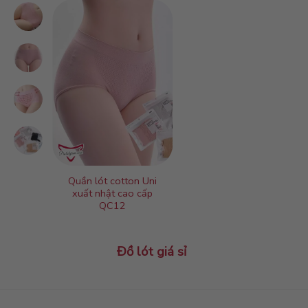
Quần lót cotton Uni
Quần lót cott
xuất nhật cao cấp
tiết hoạt hìn
QC12
Đồ lót giá sỉ