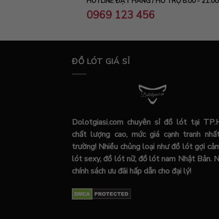
HOTLINE ĐẶT HÀNG / HỖ TRỢ 8:00 - 21:00
0969 123 456
ĐỒ LÓT GIÁ SỈ
Dolotgiasi.com chuyên sỉ đồ lót tại TP
chất lượng cao, mức giá cạnh tranh nhất
trường! Nhiều chủng loại như đồ lót gợi cả
lót sexy, đồ lót nữ, đồ lót nam Nhật Bản. 
chính sách ưu đãi hấp dẫn cho đại lý!