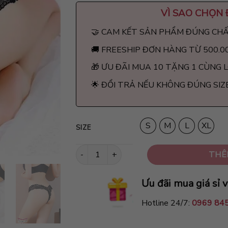
VÌ SAO CHỌN
🤝 CAM KẾT SẢN PHẨM ĐÚNG CH
🚚 FREESHIP ĐƠN HÀNG TỪ 500.0
🎁 ƯU ĐÃI MUA 10 TẶNG 1 CÙNG 
🌟 ĐỔI TRẢ NẾU KHÔNG ĐÚNG SIZ
S
M
L
XL
SIZE
Quần lót ren lọt khe Kokila cao cấp QR7 số l
THÊ
Ưu đãi mua giá sỉ v
Hotline 24/7:
0969 84