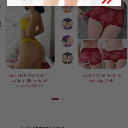
Quần lót lọt khe chữ T
Quần lót ren form to
cotton Allmix Sport
cao cấp QR10
cao cấp QC13