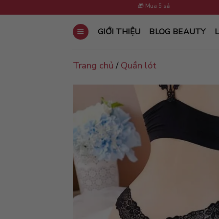
Skip
🎁 Mua 5 sản phẩm tặng 1 cùng loại
to
content
GIỚI THIỆU
BLOG BEAUTY
L
Trang chủ
/
Quần lót