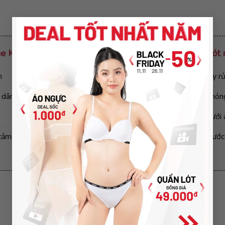
×
khe Kokila cao cấp QR7
Cách vệ sinh quần lót
n
Không sử dụng chất tẩy 
o dãn, thoáng mát
Không giặt bằng nước nóng
Không phơi trực tiếp dưới 
 cảm,
Nên lộn trái quần áo trước 