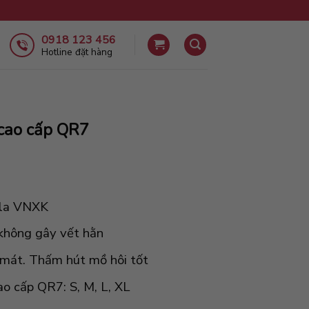
0918 123 456
Hotline đặt hàng
 cao cấp QR7
kila VNXK
không gây vết hằn
g mát. Thấm hút mồ hôi tốt
cao cấp QR7: S, M, L, XL