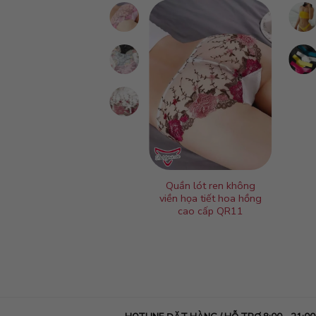
n lót thể thao chữ
Quần lót ren không
 cao cấp QTT1
viền họa tiết hoa hồng
cao cấp QR11