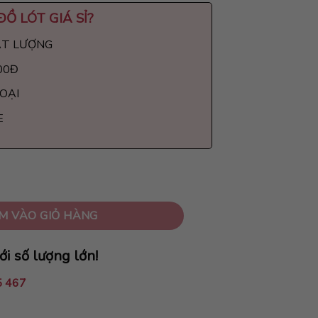
ĐỒ LÓT GIÁ SỈ
?
ẤT LƯỢNG
00Đ
LOẠI
E
ượng
M VÀO GIỎ HÀNG
ới số lượng lớn!
5 467