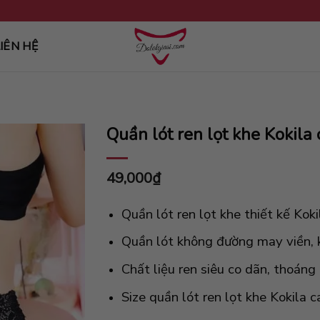
IÊN HỆ
Quần lót ren lọt khe Kokila
49,000
₫
Quần lót ren lọt khe thiết kế Ko
Quần lót không đường may viền, 
Chất liệu ren siêu co dãn, thoán
Size quần lót ren lọt khe Kokila 