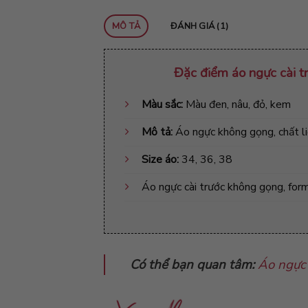
MÔ TẢ
ĐÁNH GIÁ (1)
Đặc đ
iểm
áo ngực cài 
Màu sắc:
Màu đen, nâu, đỏ, kem
Mô tả:
Áo ngực không gọng, chất l
Size áo:
34, 36, 38
Áo ngực
cài trước không gọng, for
Có thể bạn quan tâm:
Áo ngực