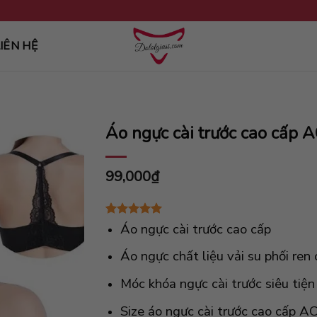
IÊN HỆ
Áo ngực cài trước cao cấp 
99,000
₫
5.00
1
trên 5
Áo ngực cài trước cao cấp
dựa trên
đánh giá
Áo ngực chất liệu vải su phối re
Móc khóa ngực cài trước siêu tiện 
Size áo ngực cài trước cao cấp AC