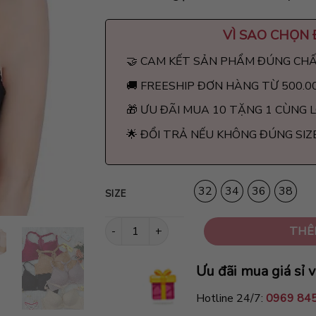
VÌ SAO CHỌN
🤝 CAM KẾT SẢN PHẨM ĐÚNG CH
🚚 FREESHIP ĐƠN HÀNG TỪ 500.0
🎁 ƯU ĐÃI MUA 10 TẶNG 1 CÙNG 
🌟 ĐỔI TRẢ NẾU KHÔNG ĐÚNG SIZ
32
34
36
38
SIZE
Áo ngực cài trước cao cấp AC1 số lượng
THÊ
Ưu đãi mua giá sỉ v
Hotline 24/7:
0969 84