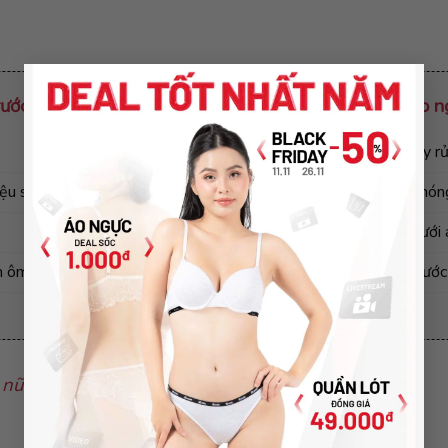
×
trước cao cấp AC1
Cách vệ sinh áo n
Không sử dụng chất tẩy 
iệu su phối ren thông thoáng
Không giặt bằng nước nóng
Không phơi trực tiếp dưới 
m ôm tạo khe quyến rũ
Nên lộn trái quần áo trước 
 nữ cao cấp -【TOP mẫu HOT nhất 2021! 】