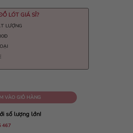
ĐỒ LÓT GIÁ SỈ
?
ẤT LƯỢNG
00Đ
LOẠI
E
M VÀO GIỎ HÀNG
ới số lượng lớn!
5 467