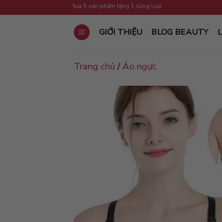
Skip
🎁 Mua 5 sản phẩm tặng 1 cùng loại
to
content
GIỚI THIỆU
BLOG BEAUTY
L
Trang chủ
/
Áo ngực