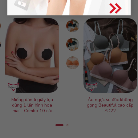
Miếng dán ti giấy lụa
Áo ngực su đúc không
dùng 1 lần hình hoa
gọng Beautiful cao cấp
mai – Combo 10 cái
AD22