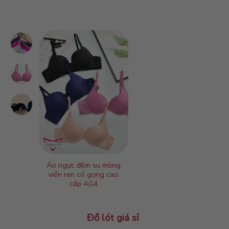
Áo ngực đệm su mỏng
Áo ngực cài tr
viền ren có gọng cao
cấp AC1
cấp AG4
Đồ lót giá sỉ