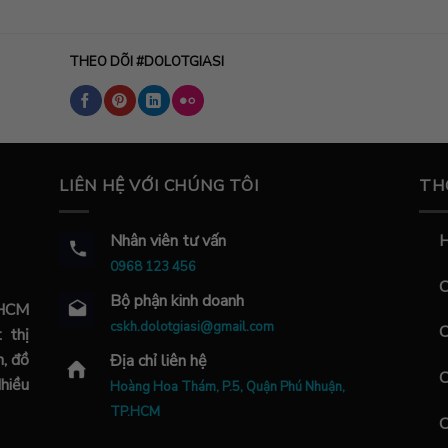
THEO DÕI #DOLOTGIASI
LIÊN HỆ VỚI CHÚNG TÔI
TH
Nhân viên tư vấn
H
0968 123 456
C
Bộ phận kinh doanh
.HCM
cskh.dolotgiasi@gmail.com
C
 thị
m, đồ
Địa chỉ liên hệ
C
Nhiều
Hoàng Hoa Thám, P.5, Quận Phú Nhuận,
TP.HCM
C