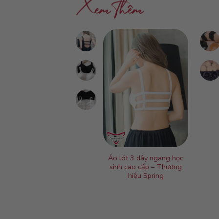
ngực cài trước cao
Áo lót 3 dây ngang học
cấp AC2
sinh cao cấp – Thương
hiệu Spring