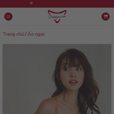
Skip
🎁 Mua 5 sản phẩm tặng 1
to
content
Trang chủ
/
Áo ngực