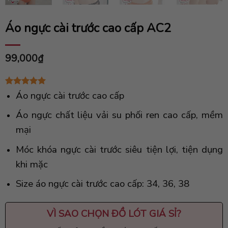
Áo ngực cài trước cao cấp AC2
99,000
₫
5.00
1
trên 5
Áo ngực cài trước cao cấp
dựa trên
đánh giá
Áo ngực chất liệu vải su phối ren cao cấp, mềm
mại
Móc khóa ngực cài trước siêu tiện lợi, tiện dụng
khi mặc
Size áo ngực cài trước cao cấp: 34, 36, 38
VÌ SAO CHỌN
ĐỒ LÓT GIÁ SỈ
?