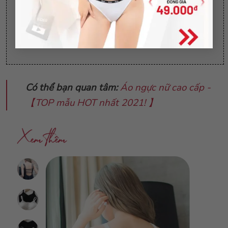
Không phơi trực tiếp dưới ánh nắng mặt trời
Nên lộn trái quần áo trước khi giặt
Có thể bạn quan tâm:
Áo ngực nữ cao cấp -
【TOP mẫu HOT nhất 2021! 】