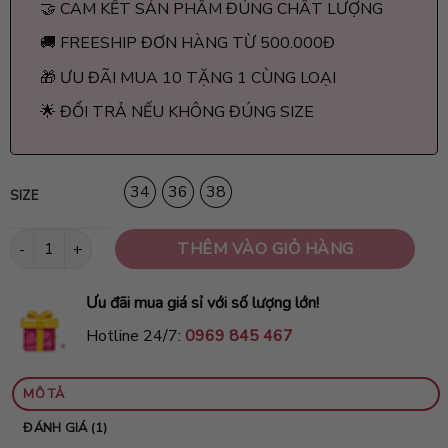
🤝 CAM KẾT SẢN PHẨM ĐÚNG CHẤT LƯỢNG
🚚 FREESHIP ĐƠN HÀNG TỪ 500.000Đ
🎁 ƯU ĐÃI MUA 10 TẶNG 1 CÙNG LOẠI
🌟 ĐỔI TRẢ NẾU KHÔNG ĐÚNG SIZE
34
36
38
SIZE
Áo ngực cài trước cao cấp AC2 số lượng
THÊM VÀO GIỎ HÀNG
Ưu đãi mua giá sỉ với số lượng lớn!
Hotline 24/7:
0969 845 467
MÔ TẢ
ĐÁNH GIÁ (1)