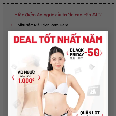
Đặc đ
iểm
áo ngực cài trước cao cấp AC2
Màu sắc:
Màu đen, cam, kem
×
Mô tả:
Áo ngực không gọng, chất liệu su phối ren
thông thoáng
Size áo:
34, 36, 38
Áo ngực
cài trước không gọng, form ôm tạo khe
quyến rũ
Cách vệ sinh áo ngực cài trước cao cấp AC2
Không sử dụng chất tẩy rửa làm mềm
Không giặt bằng nước nóng, không giặt sấy