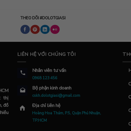
THEO DÕI #DOLOTGIASI
LIÊN HỆ VỚI CHÚNG TÔI
TH
Nhân viên tư vấn
H
0968 123 456
C
Bộ phận kinh doanh
.HCM
cskh.dolotgiasi@gmail.com
C
 thị
m, đồ
Địa chỉ liên hệ
C
Nhiều
Hoàng Hoa Thám, P.5, Quận Phú Nhuận,
TP.HCM
C