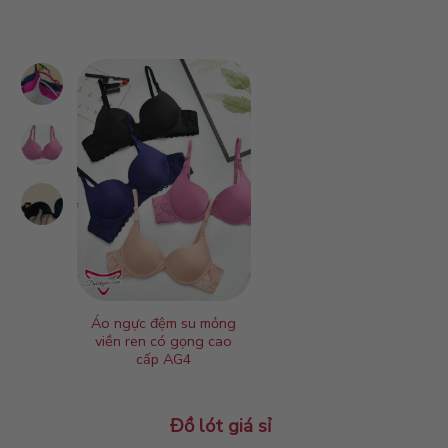
Áo ngực đệm su mỏng
Áo ngực cài tr
viền ren có gọng cao
cấp AC1
cấp AG4
Đồ lót giá sỉ