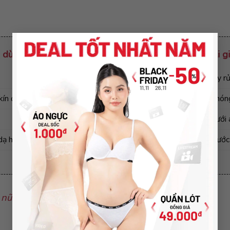
×
a dùng 1 lần hình hoa mai
Vệ sinh miếng dán ti g
Không sử dụng chất tẩy 
kín đáo, dán chắc chắn
Không giặt bằng nước nóng
Không phơi trực tiếp dưới 
dạ hội hoặc khoét cổ sâu
Nên lộn trái quần áo trước 
 nữ cao cấp -【TOP mẫu HOT nhất 2021! 】