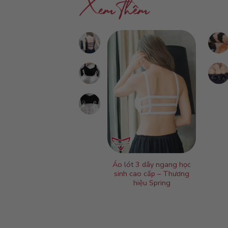
ngực cài trước cao
Áo lót 3 dây ngang học
cấp AC2
sinh cao cấp – Thương
hiệu Spring