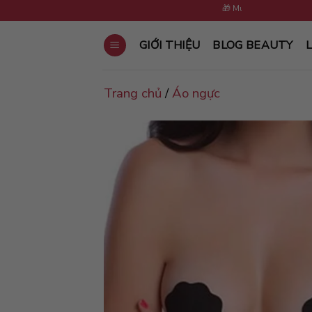
Skip
🎁 Mua 5 sản phẩm tặng 1 cùn
to
content
GIỚI THIỆU
BLOG BEAUTY
L
Trang chủ
/
Áo ngực