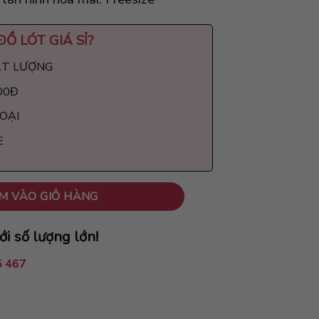
ĐỒ LÓT GIÁ SỈ
?
ẤT LƯỢNG
00Đ
LOẠI
E
i - Combo 10 cái số lượng
M VÀO GIỎ HÀNG
ới số lượng lớn!
5 467