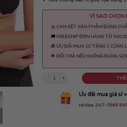
VÌ SAO CHỌN
🤝 CAM KẾT SẢN PHẨM ĐÚNG CH
🚚 FREESHIP ĐƠN HÀNG TỪ 500.0
🎁 ƯU ĐÃI MUA 10 TẶNG 1 CÙNG 
🌟 ĐỔI TRẢ NẾU KHÔNG ĐÚNG SIZ
Miếng dán ti giấy lụa dùng 1 lần hình hoa ma
THÊ
Ưu đãi mua giá sỉ v
Hotline 24/7:
0969 84