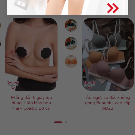
Miếng dán ti giấy lụa
Áo ngực su đúc không
dùng 1 lần hình hoa
gọng Beautiful cao cấp
mai – Combo 10 cái
AD22