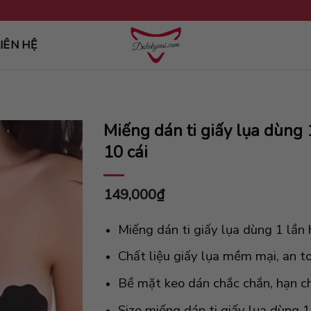
g loại
IÊN HỆ
Miếng dán ti giấy lụa dùng
10 cái
149,000
₫
Miếng dán ti giấy lụa dùng 1 lần
Chất liệu giấy lụa mềm mại, an 
Bề mặt keo dán chắc chắn, hạn chế
Size miếng dán ti giấy lụa dùng 1