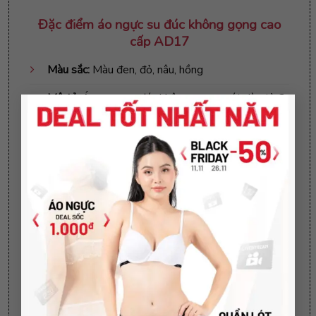
Đặ
c điểm
áo ngực su đúc không gọng cao
cấp AD17
Màu sắc:
Màu đen, đỏ, nâu, hồng
Mô tả:
Áo ngực su đúc không gọng, mút dày từ 3
×
đến 4 phân
Size áo:
34, 36, 38
Áo ngực
su đúc chất liệu thông thoáng, không
gây vết hằn vòng 1
Cách vệ sinh áo ngực su đúc không gọng
cao cấp AD17
Không sử dụng chất tẩy rửa làm mềm
Không giặt bằng nước nóng, không giặt sấy