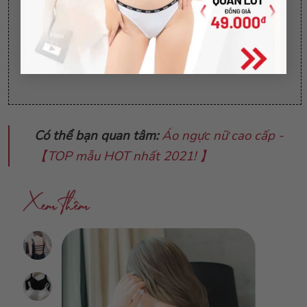
Không phơi trực tiếp dưới ánh nắng mặt trời
Nên lộn trái quần áo trước khi giặt
Có thể bạn quan tâm:
Áo ngực nữ cao cấp -
【TOP mẫu HOT nhất 2021! 】