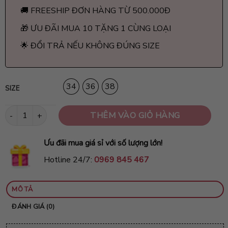
🚚 FREESHIP ĐƠN HÀNG TỪ 500.000Đ
🎁 ƯU ĐÃI MUA 10 TẶNG 1 CÙNG LOẠI
🌟 ĐỔI TRẢ NẾU KHÔNG ĐÚNG SIZE
34
36
38
SIZE
Áo ngực su đúc không gọng cao cấp AD17 số lượng
THÊM VÀO GIỎ HÀNG
Ưu đãi mua giá sỉ với số lượng lớn!
Hotline 24/7:
0969 845 467
MÔ TẢ
ĐÁNH GIÁ (0)