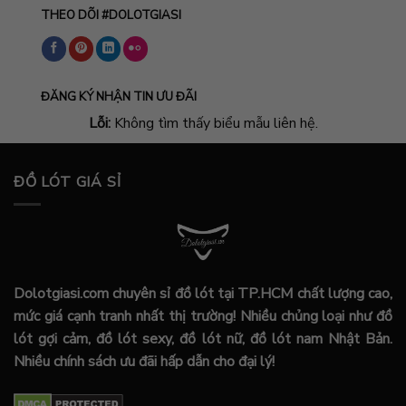
THEO DÕI #DOLOTGIASI
ĐĂNG KÝ NHẬN TIN ƯU ĐÃI
Lỗi:
Không tìm thấy biểu mẫu liên hệ.
ĐỒ LÓT GIÁ SỈ
Dolotgiasi.com chuyên sỉ đồ lót tại TP.HCM chất lượng cao,
mức giá cạnh tranh nhất thị trường! Nhiều chủng loại như đồ
lót gợi cảm, đồ lót sexy, đồ lót nữ, đồ lót nam Nhật Bản.
Nhiều chính sách ưu đãi hấp dẫn cho đại lý!